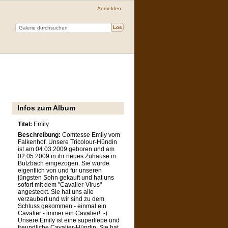
Anmelden
Infos zum Album
Titel:
Emily
Beschreibung:
Comtesse Emily vom
Falkenhof. Unsere Tricolour-Hündin
ist am 04.03.2009 geboren und am
02.05.2009 in ihr neues Zuhause in
Butzbach eingezogen. Sie wurde
eigentlich von und für unseren
jüngsten Sohn gekauft und hat uns
n
sofort mit dem "Cavalier-Virus"
angesteckt. Sie hat uns alle
verzaubert und wir sind zu dem
Schluss gekommen - einmal ein
Cavalier - immer ein Cavalier! :-)
Unsere Emily ist eine superliebe und
freundliche Cavalier-Hündin. Sie hat