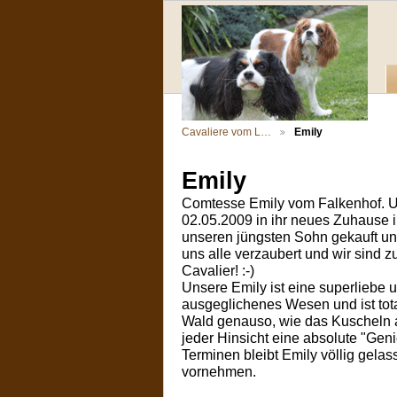
Cavaliere vom L…
Emily
Emily
Comtesse Emily vom Falkenhof. U
02.05.2009 in ihr neues Zuhause i
unseren jüngsten Sohn gekauft und
uns alle verzaubert und wir sind 
Cavalier! :-)
Unsere Emily ist eine superliebe u
ausgeglichenes Wesen und ist tota
Wald genauso, wie das Kuscheln auf
jeder Hinsicht eine absolute "Geni
Terminen bleibt Emily völlig gela
vornehmen.